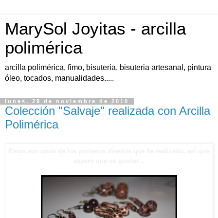
MarySol Joyitas - arcilla
polimérica
arcilla polimérica, fimo, bisuteria, bisuteria artesanal, pintura
óleo, tocados, manualidades.....
lunes, 29 de noviembre de 2010
Colección "Salvaje" realizada con Arcilla
Polimérica
Estos son unos de los primeros diseños que he realizado, así que
espero que os gusten...